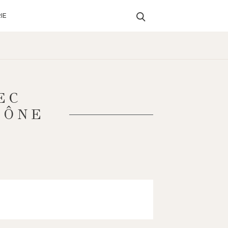
IE
EC
HÔNE