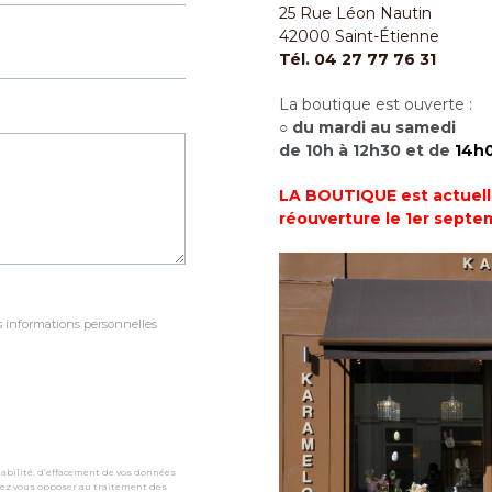
25 Rue Léon Nautin
42000 Saint-Étienne
Tél. 04 27 77 76 31
La boutique est ouverte :
○
du mardi au samedi
de 10h à 12h30 et de
14h
LA BOUTIQUE est actuell
réouverture le 1er septe
es informations personnelles
rtabilité, d’effacement de vos données
vez vous opposer au traitement des