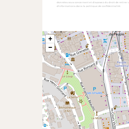
données vous concernant et disposez du droit de retirer
d'informations dans la politique de confidentialité.
+
−