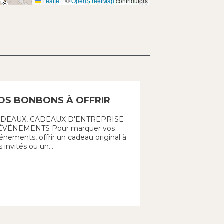
Leaflet
|
©
OpenStreetMap
contributors
OS BONBONS À OFFRIR
DEAUX, CADEAUX D'ENTREPRISE
ÉVÉNEMENTS Pour marquer vos
énements, offrir un cadeau original à
 invités ou un...