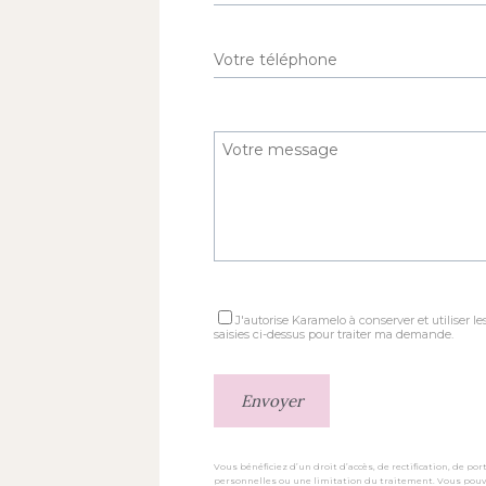
J'autorise Karamelo à conserver et utiliser l
saisies ci-dessus pour traiter ma demande.
Vous bénéficiez d’un droit d’accès, de rectification, de po
personnelles ou une limitation du traitement. Vous pou