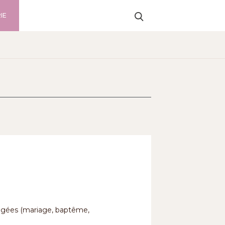
IE
ragées (mariage, baptême,