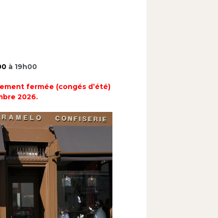
00
à 19h00
ement fermée (congés d’été)
mbre 2026.