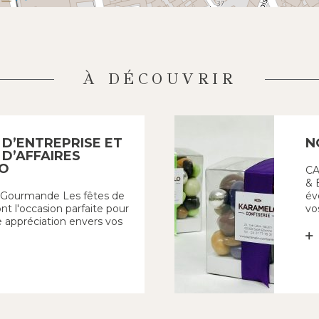
À DÉCOUVRIR
D’ENTREPRISE ET
N
D’AFFAIRES
O
CA
& 
n Gourmande Les fêtes de
év
nt l'occasion parfaite pour
vos
 appréciation envers vos