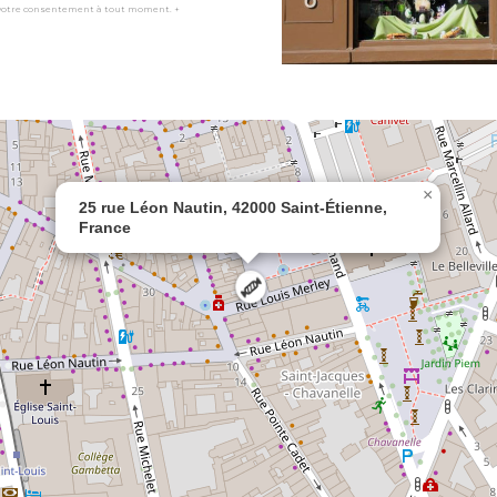
 votre consentement à tout moment. +
×
25 rue Léon Nautin, 42000 Saint-Étienne,
France