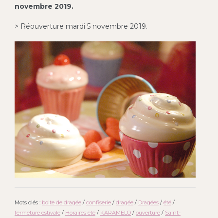
novembre
2019.
> Réouverture mardi 5 novembre 2019.
Mots clés :
boite de dragée
/
confiserie
/
dragée
/
Dragées
/
été
/
fermeture estivale
/
Horaires été
/
KARAMELO
/
ouverture
/
Saint-